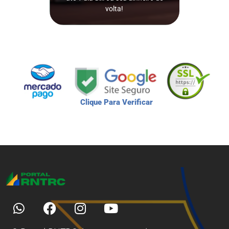
ISSO MESMO!
volta!
Clique Para Verificar