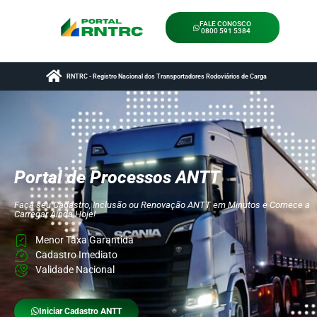
FALE CONOSCO
0800 591 5384
RNTRC - Registro Nacional dos Transportadores Rodoviários de Carga
Portal de Processos ANTT
Faça seu Cadastro, Inclusão ou Renovação ANTT em Minutos e Comece a
Carregar Ainda Hoje!
Menor Taxa Garantida
Cadastro Imediato
Validade Nacional
Iniciar Cadastro ANTT