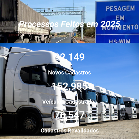
Processos Feitos em 2025
92,149
Novos Cadastros
152,985
Veículos Cadastrados
76,547
Cadastros Revalidados