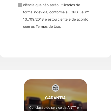
ciência que não serão utilizados de
forma indevida, conforme a LGPD. Lei nº
13.709/2018 e estou ciente e de acordo
com os Termos de Uso.
pagamento.
após a confirmação do
GARANTIA
seja concluído em até 1 dia útil
serviço da ANTT solicitado não
pago como garantia caso o
Conclusão do serviço da ANTT em
Nós reembolsamos 100% do valor