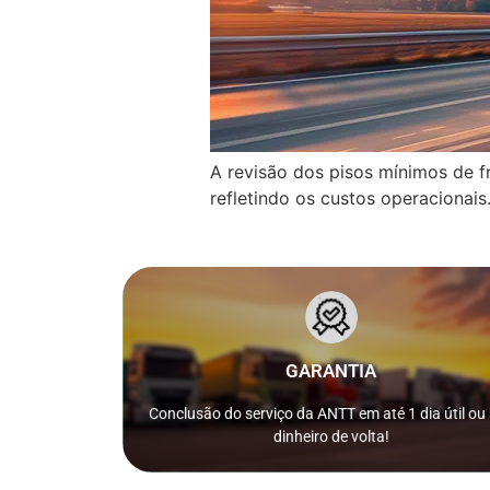
A revisão dos pisos mínimos de fr
refletindo os custos operacionais.
em até 1 dia útil após a confirmação do pagamento.
caso o serviço da ANTT solicitado não seja concluído
GARANTIA
Nós reembolsamos 100% do valor pago como garantia
ISSO MESMO!
Conclusão do serviço da ANTT em até 1 dia útil ou
dinheiro de volta!