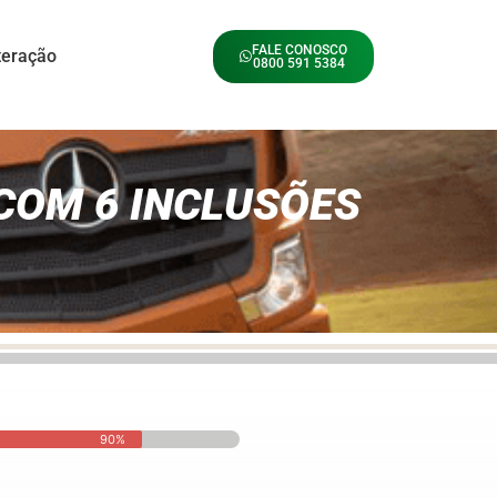
FALE CONOSCO
teração
0800 591 5384
 COM 6 INCLUSÕES
90%