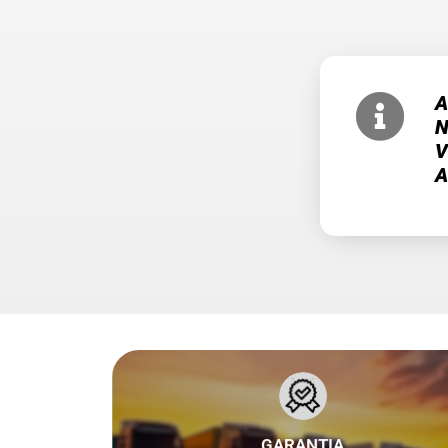
A
N
V
A
em até 1 dia útil após a confirmação do pagamento.
caso o serviço da ANTT solicitado não seja concluído
GARANTIA