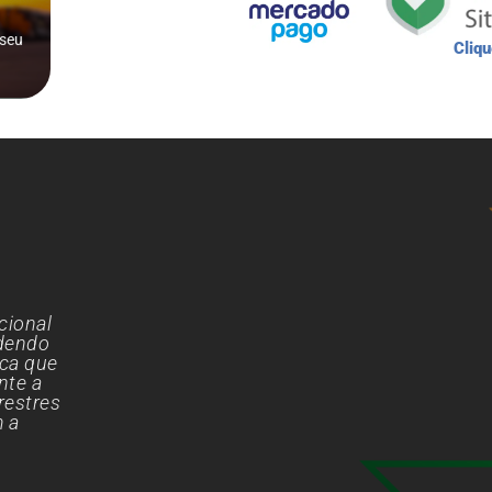
 seu
Cliqu
cional
ndendo
ica que
nte a
restres
m a