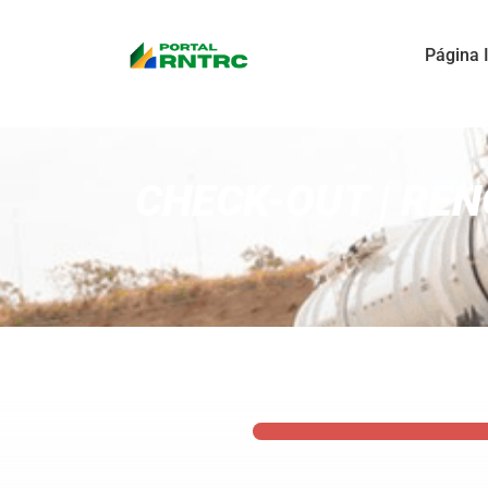
Página I
CHECK-OUT | REN