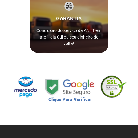
pagamento.
após a confirmação do
GARANTIA
seja concluído em até 1 dia útil
serviço da ANTT solicitado não
pago como garantia caso o
Conclusão do serviço da ANTT em
Nós reembolsamos 100% do valor
até 1 dia útil ou seu dinheiro de
ISSO MESMO!
volta!
Clique Para Verificar