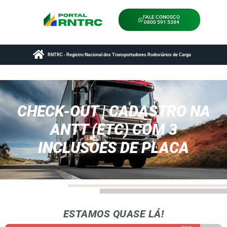
FALE CONOSCO
0800 591 5384
RNTRC - Registro Nacional dos Transportadores Rodoviários de Carga
CHECK-OUT | CADASTRO NA
ANTT (ETC) COM 3
INCLUSÕES DE PLACA
ESTAMOS QUASE LÁ!