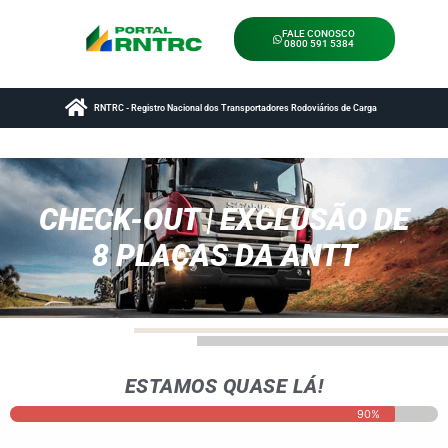
FALE CONOSCO
0800 591 5384
RNTRC - Registro Nacional dos Transportadores Rodoviários de Carga
CHECK-OUT | EXCLUSÃO DE
8 PLACAS DA ANTT
ESTAMOS QUASE LÁ!
90%