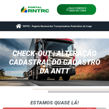
FALE CONOSCO
0800 591 5384
RNTRC - Registro Nacional dos Transportadores Rodoviários de Carga
CHECK-OUT | ALTERAÇÃO
CADASTRAL DO CADASTRO
DA ANTT
ESTAMOS QUASE LÁ!