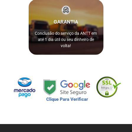
pagamento.
após a confirmação do
GARANTIA
seja concluído em até 1 dia útil
serviço da ANTT solicitado não
pago como garantia caso o
Conclusão do serviço da ANTT em
Nós reembolsamos 100% do valor
até 1 dia útil ou seu dinheiro de
ISSO MESMO!
volta!
Clique Para Verificar